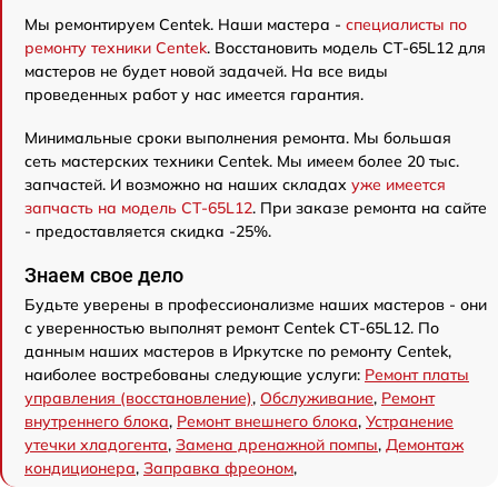
Мы ремонтируем Centek. Наши мастера -
специалисты по
ремонту техники Centek
. Восстановить модель CT-65L12 для
мастеров не будет новой задачей. На все виды
проведенных работ у нас имеется гарантия.
Минимальные сроки выполнения ремонта. Мы большая
сеть мастерских техники Centek. Мы имеем более 20 тыс.
запчастей. И возможно на наших складах
уже имеется
запчасть на модель CT-65L12
. При заказе ремонта на сайте
- предоставляется скидка -25%.
Знаем свое дело
Будьте уверены в профессионализме наших мастеров - они
с уверенностью выполнят ремонт Centek CT-65L12. По
данным наших мастеров в Иркутске по ремонту Centek,
наиболее востребованы следующие услуги:
Ремонт платы
управления (восстановление)
,
Обслуживание
,
Ремонт
внутреннего блока
,
Ремонт внешнего блока
,
Устранение
утечки хладогента
,
Замена дренажной помпы
,
Демонтаж
кондиционера
,
Заправка фреоном
,