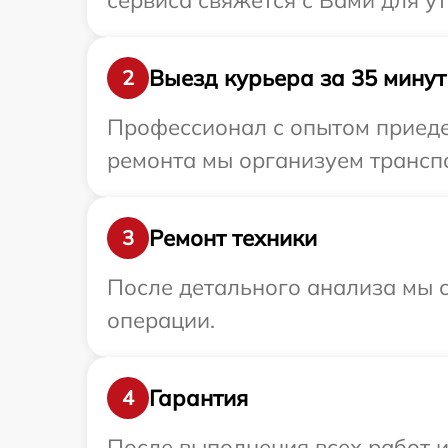
сервиса свяжется с Вами для у
Выезд курьера за 35 минут
2
Профессионал с опытом приедет
ремонта мы организуем транспо
Ремонт техники
3
После детального анализа мы с
операции.
Гарантия
4
После выполнения всех работ 