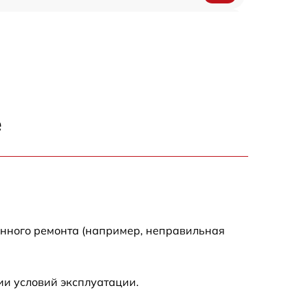
300 р
550 р
е
енного ремонта (например, неправильная
ии условий эксплуатации.