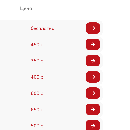
Цена
бесплатно
450 р
350 р
400 р
600 р
650 р
500 р