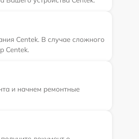
а Вашего устройства Centek.
ния Centek. В случае сложного
р Centek.
онта и начнем ремонтные
 получите документ о