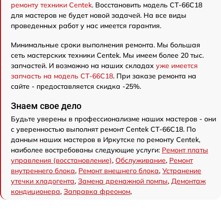
ремонту техники Centek
. Восстановить модель CT-66C18
для мастеров не будет новой задачей. На все виды
проведенных работ у нас имеется гарантия.
Минимальные сроки выполнения ремонта. Мы большая
сеть мастерских техники Centek. Мы имеем более 20 тыс.
запчастей. И возможно на наших складах
уже имеется
запчасть на модель CT-66C18
. При заказе ремонта на
сайте - предоставляется скидка -25%.
Знаем свое дело
Будьте уверены в профессионализме наших мастеров - они
с уверенностью выполнят ремонт Centek CT-66C18. По
данным наших мастеров в Иркутске по ремонту Centek,
наиболее востребованы следующие услуги:
Ремонт платы
управления (восстановление)
,
Обслуживание
,
Ремонт
внутреннего блока
,
Ремонт внешнего блока
,
Устранение
утечки хладогента
,
Замена дренажной помпы
,
Демонтаж
кондиционера
,
Заправка фреоном
,