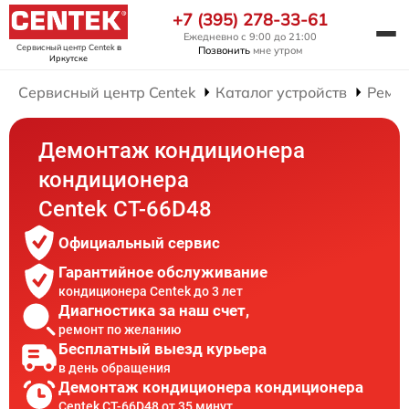
+7 (395) 278-33-61
Ежедневно с 9:00 до 21:00
Сервисный центр Centek
в
Позвонить
мне утром
Иркутске
Сервисный центр Centek
Каталог устройств
Ремо
Демонтаж кондиционера
кондиционера
Centek CT-66D48
Официальный сервис
Гарантийное обслуживание
кондиционера Centek до 3 лет
Диагностика за наш счет,
ремонт по желанию
Бесплатный выезд курьера
в день обращения
Демонтаж кондиционера кондиционера
Centek CT-66D48 от 35 минут