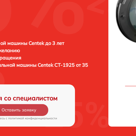
5
ой машины Centek до 3 лет
 желанию
бращения
ральной машины
Centek CT-1925 от 35
я со специалистом
Оставить заявку
есь c
политикой конфиденциальности