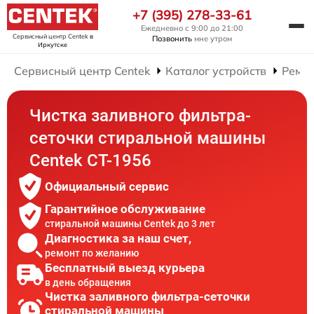
+7 (395) 278-33-61
Ежедневно с 9:00 до 21:00
Сервисный центр Centek
в
Позвонить
мне утром
Иркутске
Сервисный центр Centek
Каталог устройств
Ремо
Чистка заливного фильтра-
сеточки стиральной машины
Centek CT-1956
Официальный сервис
Гарантийное обслуживание
стиральной машины Centek до 3 лет
Диагностика за наш счет,
ремонт по желанию
Бесплатный выезд курьера
в день обращения
Чистка заливного фильтра-сеточки
стиральной машины