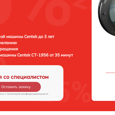
6
ой машины Centek до 3 лет
 желанию
бращения
й машины
Centek CT-1956 от 35 минут
я со специалистом
Оставить заявку
есь c
политикой конфиденциальности