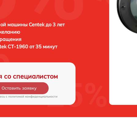
ой машины Centek до 3 лет
 желанию
бращения
tek CT-1960 от 35 минут
я со специалистом
Оставить заявку
есь c
политикой конфиденциальности