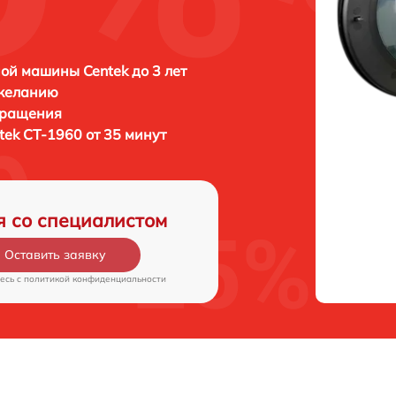
ой машины Centek до 3 лет
 желанию
бращения
tek CT-1960 от 35 минут
я со специалистом
Оставить заявку
есь c
политикой конфиденциальности