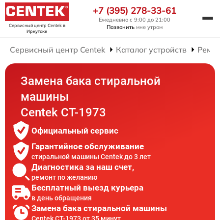
+7 (395) 278-33-61
Ежедневно с 9:00 до 21:00
Сервисный центр Centek
в
Позвонить
мне утром
Иркутске
Сервисный центр Centek
Каталог устройств
Ремо
Замена бака стиральной
машины
Centek CT-1973
Официальный сервис
Гарантийное обслуживание
стиральной машины Centek до 3 лет
Диагностика за наш счет,
ремонт по желанию
Бесплатный выезд курьера
в день обращения
Замена бака стиральной машины
Centek CT-1973 от 35 минут