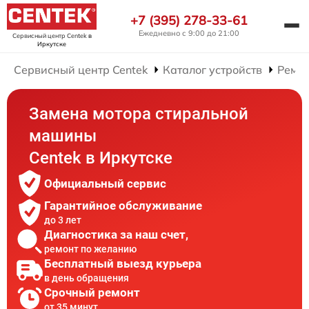
+7 (395) 278-33-61
Ежедневно с 9:00 до 21:00
Сервисный центр Centek
в
Иркутске
Сервисный центр Centek
Каталог устройств
Ремо
Замена мотора стиральной
машины
Centek в Иркутске
Официальный сервис
Гарантийное обслуживание
до 3 лет
Диагностика за наш счет,
ремонт по желанию
Бесплатный выезд курьера
в день обращения
Срочный ремонт
от 35 минут