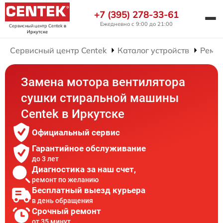
+7 (395) 278-33-61
Ежедневно с 9:00 до 21:00
Сервисный центр Centek
в
Иркутске
Сервисный центр Centek
Каталог устройств
Ремо
Замена мотора вентилятора
сушки стиральной машины
Centek в Иркутске
Официальный сервис
Гарантийное обслуживание
до 3 лет
Диагностика за наш счет,
ремонт по желанию
Бесплатный выезд курьера
в день обращения
Срочный ремонт
от 35 минут