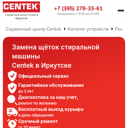
+7 (395) 278-33-61
Ежедневно с 9:00 до 21:00
Сервисный центр Centek
в
Иркутске
Сервисный центр Centek
Каталог устройств
Ремо
Замена щёток стиральной
машины
Centek в Иркутске
Официальный сервис
Гарантийное обслуживание
до 3 лет
Диагностика за наш счет,
ремонт по желанию
Бесплатный выезд курьера
в день обращения
Срочный ремонт
от 35 минут